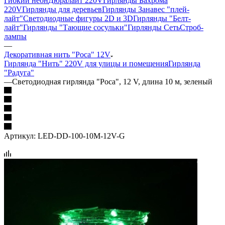
Гибкий неон
Дюралайт 220V
Гирлянды Бахрома
220V
Гирлянды для деревьев
Гирлянды Занавес "плей-
лайт"
Светодиодные фигуры 2D и 3D
Гирлянды "Белт-
лайт"
Гирлянды "Тающие сосульки"
Гирлянды Сеть
Строб-
лампы
—
Декоративная нить "Роса" 12V
Гирлянда "Нить" 220V для улицы и помещения
Гирлянда
"Радуга"
—
Светодиодная гирлянда "Роса", 12 V, длина 10 м, зеленый
Артикул:
LED-DD-100-10M-12V-G