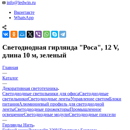
info@ledwin.ru
Вконтакте
WhatsApp
Светодиодная гирлянда "Роса", 12 V,
длина 10 м, зеленый
Главная
—
Каталог
—
Декоративная светотехника
Светодиодные светильники для офиса
Светодиодные
светильники
Светодиодные ленты
Управление светом
Блоки
питания
Алюминиевый профиль для светодиодной
ленты
Светодиодные прожекторы
Промышленное
освещение
Светодиодные модули
Светодиодные пиксели
—
Гирлянды Нить