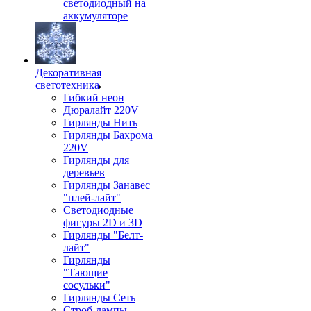
светодиодный на
аккумуляторе
Декоративная
светотехника
Гибкий неон
Дюралайт 220V
Гирлянды Нить
Гирлянды Бахрома
220V
Гирлянды для
деревьев
Гирлянды Занавес
"плей-лайт"
Светодиодные
фигуры 2D и 3D
Гирлянды "Белт-
лайт"
Гирлянды
"Тающие
сосульки"
Гирлянды Сеть
Строб-лампы