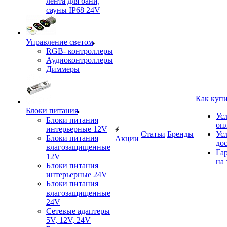
лента для бани,
сауны IP68 24V
Управление светом
RGB- контроллеры
Аудиоконтроллеры
Диммеры
Как куп
Блоки питания
Ус
Блоки питания
оп
интерьерные 12V
Статьи
Бренды
Ус
Блоки питания
Акции
до
влагозащищенные
Га
12V
на 
Блоки питания
интерьерные 24V
Блоки питания
влагозащищенные
24V
Сетевые адаптеры
5V, 12V, 24V