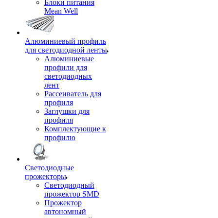
Блоки питания
Mean Well
Алюминиевый профиль
для светодиодной ленты
Алюминиевые
профили для
светодиодных
лент
Рассеиватель для
профиля
Заглушки для
профиля
Комплектующие к
профилю
Светодиодные
прожекторы
Светодиодный
прожектор SMD
Прожектор
автономный