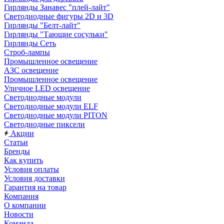
Гирлянды Занавес "плей-лайт"
Светодиодные фигуры 2D и 3D
Гирлянды "Белт-лайт"
Гирлянды "Тающие сосульки"
Гирлянды Сеть
Строб-лампы
Промышленное освещение
АЗС освещение
Промышленное освещение
Уличное LED освещение
Светодиодные модули
Светодиодные модули ELF
Светодиодные модули PITON
Светодиодные пиксели
Акции
Статьи
Бренды
Как купить
Условия оплаты
Условия доставки
Гарантия на товар
Компания
О компании
Новости
Команда