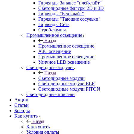
Гирлянды Занавес "плей-лайт"
Светодиодные фигуры 2D и 3D
Гирлянды "Белт-лайт"
Гирлянды "Тающие сосульки"
Гирлянды Сеть
Строб-лампы
Промышленное освещение
Назад
Промышленное освещение
АЗС освещение
Промышленное освещение
Уличное LED освещение
Светодиодные модули
Назад
Светодиодные модули
Светодиодные модули ELF
Светодиодные модули PITON
Светодиодные пиксели
Акции
Статьи
Бренды
Как купить
Назад
Как купить
Условия оплаты