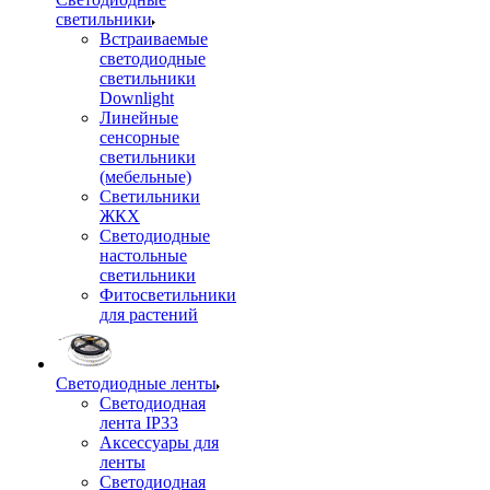
светильники
Встраиваемые
светодиодные
светильники
Downlight
Линейные
сенсорные
светильники
(мебельные)
Светильники
ЖКХ
Светодиодные
настольные
светильники
Фитосветильники
для растений
Светодиодные ленты
Светодиодная
лента IP33
Аксессуары для
ленты
Светодиодная