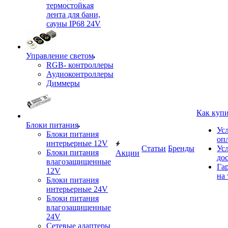
термостойкая
лента для бани,
сауны IP68 24V
Управление светом
RGB- контроллеры
Аудиоконтроллеры
Диммеры
Как куп
Блоки питания
Ус
Блоки питания
оп
интерьерные 12V
Статьи
Бренды
Ус
Блоки питания
Акции
до
влагозащищенные
Га
12V
на 
Блоки питания
интерьерные 24V
Блоки питания
влагозащищенные
24V
Сетевые адаптеры