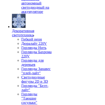
автономный
светодиодный на
аккумуляторе
Декоративная
светотехника
Гибкий неон
Дюралайт 220V
Гирлянды Нить
Гирлянды Бахрома
220V
Гирлянды для
деревьев
Гирлянды Занавес
"плей-лайт"
Светодиодные
фигуры 2D и 3D
Гирлянды "Белт-
лайт"
Гирлянды
"Тающие
сосульки"