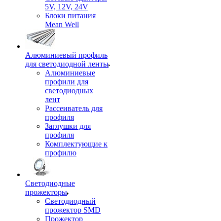
5V, 12V, 24V
Блоки питания
Mean Well
Алюминиевый профиль
для светодиодной ленты
Алюминиевые
профили для
светодиодных
лент
Рассеиватель для
профиля
Заглушки для
профиля
Комплектующие к
профилю
Светодиодные
прожекторы
Светодиодный
прожектор SMD
Прожектор