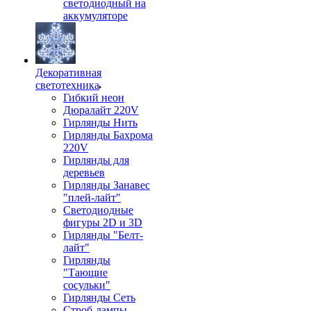
светодиодный на
аккумуляторе
Декоративная
светотехника
Гибкий неон
Дюралайт 220V
Гирлянды Нить
Гирлянды Бахрома
220V
Гирлянды для
деревьев
Гирлянды Занавес
"плей-лайт"
Светодиодные
фигуры 2D и 3D
Гирлянды "Белт-
лайт"
Гирлянды
"Тающие
сосульки"
Гирлянды Сеть
Строб-лампы