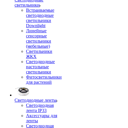
светильники
Встраиваемые
светодиодные
светильники
Downlight
Линейные
сенсорные
светильники
(мебельные)
Светильники
ЖКХ
Светодиодные
настольные
светильники
Фитосветильники
для растений
Светодиодные ленты
Светодиодная
лента IP33
Аксессуары для
ленты
Светодиодная