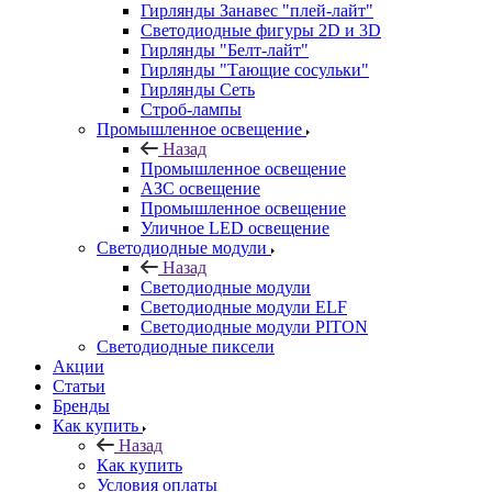
Гирлянды Занавес "плей-лайт"
Светодиодные фигуры 2D и 3D
Гирлянды "Белт-лайт"
Гирлянды "Тающие сосульки"
Гирлянды Сеть
Строб-лампы
Промышленное освещение
Назад
Промышленное освещение
АЗС освещение
Промышленное освещение
Уличное LED освещение
Светодиодные модули
Назад
Светодиодные модули
Светодиодные модули ELF
Светодиодные модули PITON
Светодиодные пиксели
Акции
Статьи
Бренды
Как купить
Назад
Как купить
Условия оплаты