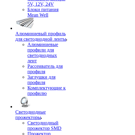
5V, 12V, 24V
Блоки питания
Mean Well
Алюминиевый профиль
для светодиодной ленты
Алюминиевые
профили для
светодиодных
лент
Рассеиватель для
профиля
Заглушки для
профиля
Комплектующие к
профилю
Светодиодные
прожекторы
Светодиодный
прожектор SMD
Прожектор