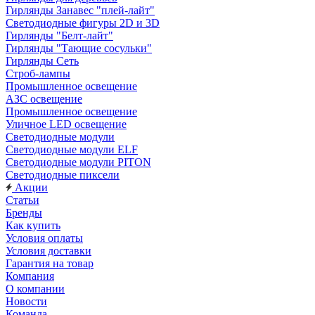
Гирлянды Занавес "плей-лайт"
Светодиодные фигуры 2D и 3D
Гирлянды "Белт-лайт"
Гирлянды "Тающие сосульки"
Гирлянды Сеть
Строб-лампы
Промышленное освещение
АЗС освещение
Промышленное освещение
Уличное LED освещение
Светодиодные модули
Светодиодные модули ELF
Светодиодные модули PITON
Светодиодные пиксели
Акции
Статьи
Бренды
Как купить
Условия оплаты
Условия доставки
Гарантия на товар
Компания
О компании
Новости
Команда