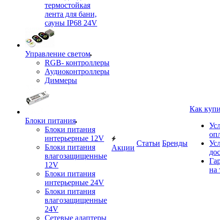
термостойкая
лента для бани,
сауны IP68 24V
Управление светом
RGB- контроллеры
Аудиоконтроллеры
Диммеры
Как куп
Блоки питания
Ус
Блоки питания
оп
интерьерные 12V
Статьи
Бренды
Ус
Блоки питания
Акции
до
влагозащищенные
Га
12V
на 
Блоки питания
интерьерные 24V
Блоки питания
влагозащищенные
24V
Сетевые адаптеры