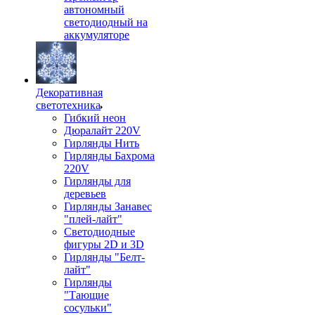
автономный
светодиодный на
аккумуляторе
Декоративная
светотехника
Гибкий неон
Дюралайт 220V
Гирлянды Нить
Гирлянды Бахрома
220V
Гирлянды для
деревьев
Гирлянды Занавес
"плей-лайт"
Светодиодные
фигуры 2D и 3D
Гирлянды "Белт-
лайт"
Гирлянды
"Тающие
сосульки"