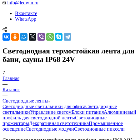
info@ledwin.ru
Вконтакте
WhatsApp
Светодиодная термостойкая лента для
бани, сауны IP68 24V
7
Главная
—
Каталог
—
Светодиодные ленты
Светодиодные светильники для офиса
Светодиодные
светильники
Управление светом
Блоки питания
Алюминиевый
профиль для светодиодной ленты
Светодиодные
прожекторы
Декоративная светотехника
Промышленное
освещение
Светодиодные модули
Светодиодные пиксели
—