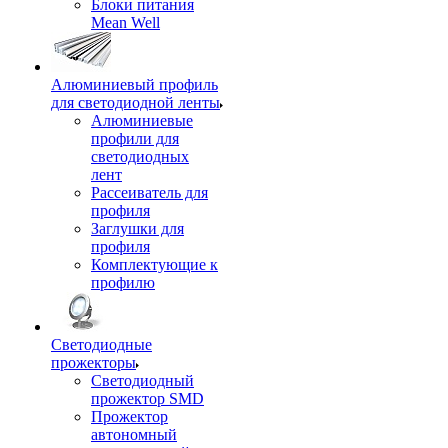
Блоки питания
Mean Well
Алюминиевый профиль
для светодиодной ленты
Алюминиевые
профили для
светодиодных
лент
Рассеиватель для
профиля
Заглушки для
профиля
Комплектующие к
профилю
Светодиодные
прожекторы
Светодиодный
прожектор SMD
Прожектор
автономный