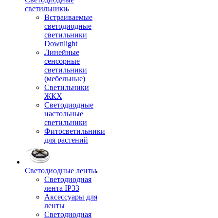
светильники
Встраиваемые
светодиодные
светильники
Downlight
Линейные
сенсорные
светильники
(мебельные)
Светильники
ЖКХ
Светодиодные
настольные
светильники
Фитосветильники
для растений
Светодиодные ленты
Светодиодная
лента IP33
Аксессуары для
ленты
Светодиодная