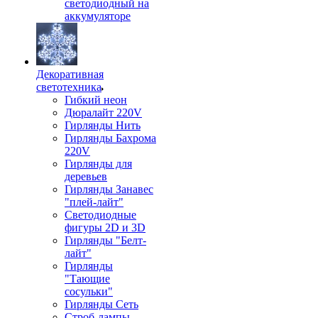
светодиодный на
аккумуляторе
Декоративная
светотехника
Гибкий неон
Дюралайт 220V
Гирлянды Нить
Гирлянды Бахрома
220V
Гирлянды для
деревьев
Гирлянды Занавес
"плей-лайт"
Светодиодные
фигуры 2D и 3D
Гирлянды "Белт-
лайт"
Гирлянды
"Тающие
сосульки"
Гирлянды Сеть
Строб-лампы