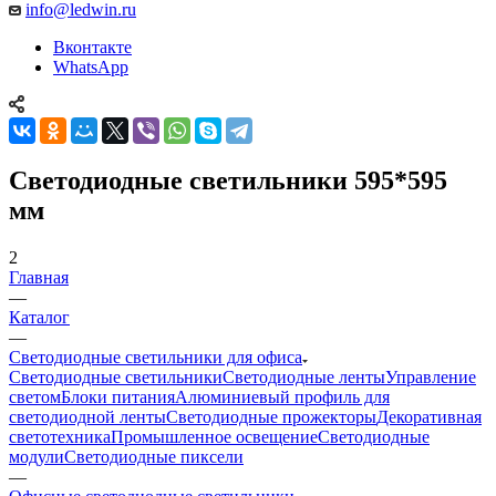
info@ledwin.ru
Вконтакте
WhatsApp
Светодиодные светильники 595*595
мм
2
Главная
—
Каталог
—
Светодиодные светильники для офиса
Светодиодные светильники
Светодиодные ленты
Управление
светом
Блоки питания
Алюминиевый профиль для
светодиодной ленты
Светодиодные прожекторы
Декоративная
светотехника
Промышленное освещение
Светодиодные
модули
Светодиодные пиксели
—