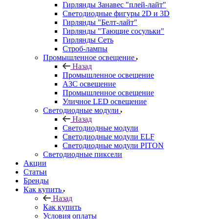
Гирлянды Занавес "плей-лайт"
Светодиодные фигуры 2D и 3D
Гирлянды "Белт-лайт"
Гирлянды "Тающие сосульки"
Гирлянды Сеть
Строб-лампы
Промышленное освещение
Назад
Промышленное освещение
АЗС освещение
Промышленное освещение
Уличное LED освещение
Светодиодные модули
Назад
Светодиодные модули
Светодиодные модули ELF
Светодиодные модули PITON
Светодиодные пиксели
Акции
Статьи
Бренды
Как купить
Назад
Как купить
Условия оплаты