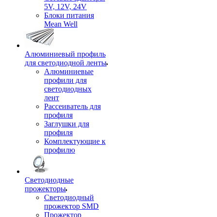
5V, 12V, 24V
Блоки питания
Mean Well
Алюминиевый профиль
для светодиодной ленты
Алюминиевые
профили для
светодиодных
лент
Рассеиватель для
профиля
Заглушки для
профиля
Комплектующие к
профилю
Светодиодные
прожекторы
Светодиодный
прожектор SMD
Прожектор