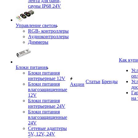
лента для бани,
сауны IP68 24V
Управление светом
RGB- контроллеры
Аудиоконтроллеры
Диммеры
Как куп
Блоки питания
Ус
Блоки питания
оп
интерьерные 12V
Статьи
Бренды
Ус
Блоки питания
Акции
до
влагозащищенные
Га
12V
на 
Блоки питания
интерьерные 24V
Блоки питания
влагозащищенные
24V
Сетевые адаптеры
5V, 12V, 24V