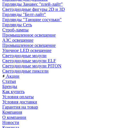
Гирлянды Занавес "плей-лайт"
Светодиодные фигуры 2D и 3D
Гирлянды "Белт-лайт"
Гирлянды "Тающие сосульки"
Гирлянды Сеть
Строб-лампы
Промышленное освещение
АЗС освещение
Промышленное освещение
Уличное LED освещение
Светодиодные модули
Светодиодные модули ELF
Светодиодные модули PITON
Светодиодные пиксели
Акции
Статьи
Бренды
Как купить
Условия оплаты
Условия доставки
Гарантия на товар
Компания
О компании
Новости
Команда