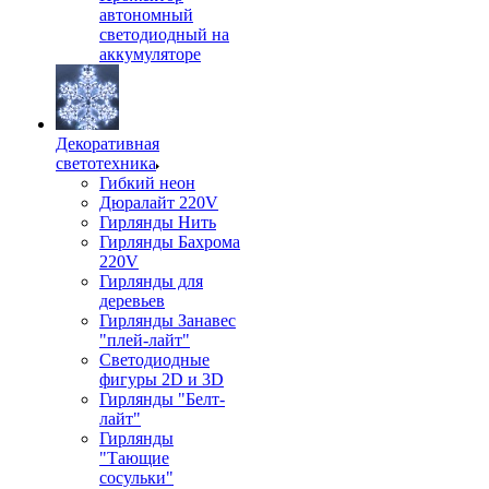
автономный
светодиодный на
аккумуляторе
Декоративная
светотехника
Гибкий неон
Дюралайт 220V
Гирлянды Нить
Гирлянды Бахрома
220V
Гирлянды для
деревьев
Гирлянды Занавес
"плей-лайт"
Светодиодные
фигуры 2D и 3D
Гирлянды "Белт-
лайт"
Гирлянды
"Тающие
сосульки"