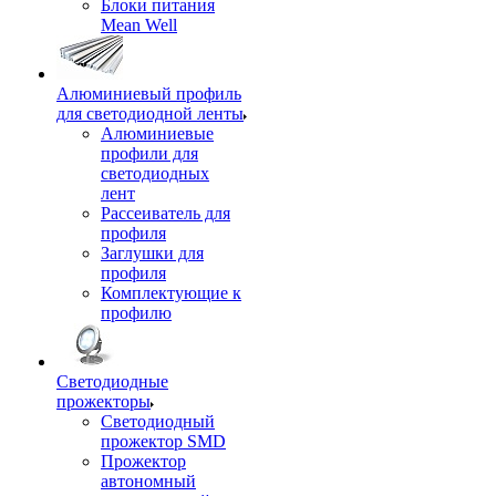
Блоки питания
Mean Well
Алюминиевый профиль
для светодиодной ленты
Алюминиевые
профили для
светодиодных
лент
Рассеиватель для
профиля
Заглушки для
профиля
Комплектующие к
профилю
Светодиодные
прожекторы
Светодиодный
прожектор SMD
Прожектор
автономный