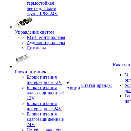
термостойкая
лента для бани,
сауны IP68 24V
Управление светом
RGB- контроллеры
Аудиоконтроллеры
Диммеры
Как куп
Блоки питания
Ус
Блоки питания
оп
интерьерные 12V
Статьи
Бренды
Ус
Блоки питания
Акции
до
влагозащищенные
Га
12V
на 
Блоки питания
интерьерные 24V
Блоки питания
влагозащищенные
24V
Сетевые адаптеры