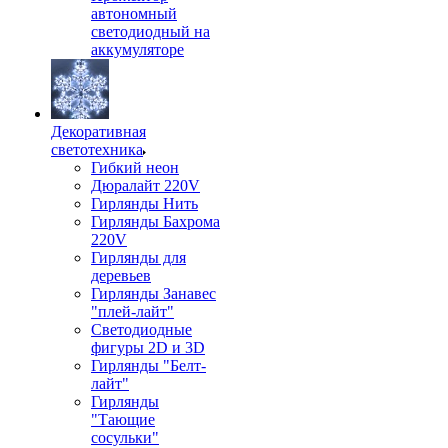
автономный
светодиодный на
аккумуляторе
Декоративная
светотехника
Гибкий неон
Дюралайт 220V
Гирлянды Нить
Гирлянды Бахрома
220V
Гирлянды для
деревьев
Гирлянды Занавес
"плей-лайт"
Светодиодные
фигуры 2D и 3D
Гирлянды "Белт-
лайт"
Гирлянды
"Тающие
сосульки"