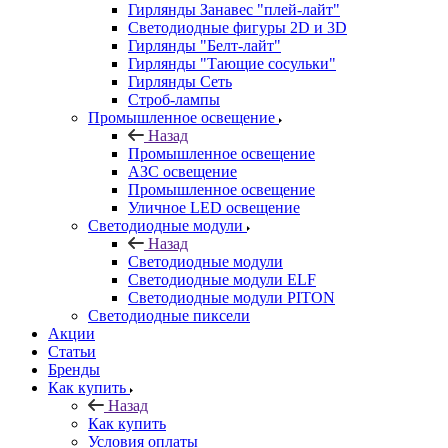
Гирлянды Занавес "плей-лайт"
Светодиодные фигуры 2D и 3D
Гирлянды "Белт-лайт"
Гирлянды "Тающие сосульки"
Гирлянды Сеть
Строб-лампы
Промышленное освещение
Назад
Промышленное освещение
АЗС освещение
Промышленное освещение
Уличное LED освещение
Светодиодные модули
Назад
Светодиодные модули
Светодиодные модули ELF
Светодиодные модули PITON
Светодиодные пиксели
Акции
Статьи
Бренды
Как купить
Назад
Как купить
Условия оплаты