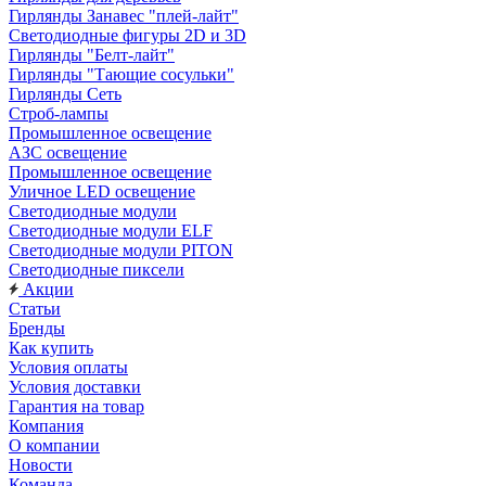
Гирлянды Занавес "плей-лайт"
Светодиодные фигуры 2D и 3D
Гирлянды "Белт-лайт"
Гирлянды "Тающие сосульки"
Гирлянды Сеть
Строб-лампы
Промышленное освещение
АЗС освещение
Промышленное освещение
Уличное LED освещение
Светодиодные модули
Светодиодные модули ELF
Светодиодные модули PITON
Светодиодные пиксели
Акции
Статьи
Бренды
Как купить
Условия оплаты
Условия доставки
Гарантия на товар
Компания
О компании
Новости
Команда