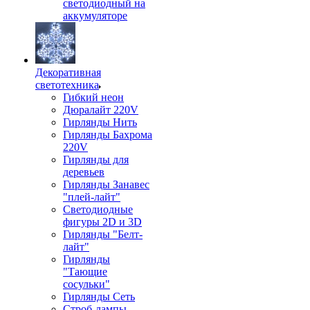
светодиодный на
аккумуляторе
Декоративная
светотехника
Гибкий неон
Дюралайт 220V
Гирлянды Нить
Гирлянды Бахрома
220V
Гирлянды для
деревьев
Гирлянды Занавес
"плей-лайт"
Светодиодные
фигуры 2D и 3D
Гирлянды "Белт-
лайт"
Гирлянды
"Тающие
сосульки"
Гирлянды Сеть
Строб-лампы