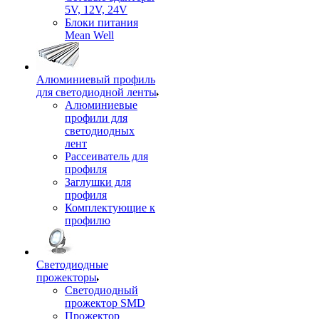
5V, 12V, 24V
Блоки питания
Mean Well
Алюминиевый профиль
для светодиодной ленты
Алюминиевые
профили для
светодиодных
лент
Рассеиватель для
профиля
Заглушки для
профиля
Комплектующие к
профилю
Светодиодные
прожекторы
Светодиодный
прожектор SMD
Прожектор