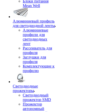
Блоки питания
Mean Well
Алюминиевый профиль
для светодиодной ленты
Алюминиевые
профили для
светодиодных
лент
Рассеиватель для
профиля
Заглушки для
профиля
Комплектующие к
профилю
Светодиодные
прожекторы
Светодиодный
прожектор SMD
Прожектор
автономный