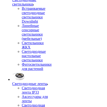
светильники
Встраиваемые
светодиодные
светильники
Downlight
Линейные
сенсорные
светильники
(мебельные)
Светильники
ЖКХ
Светодиодные
настольные
светильники
Фитосветильники
для растений
Светодиодные ленты
Светодиодная
лента IP33
Аксессуары для
ленты
Светодиодная