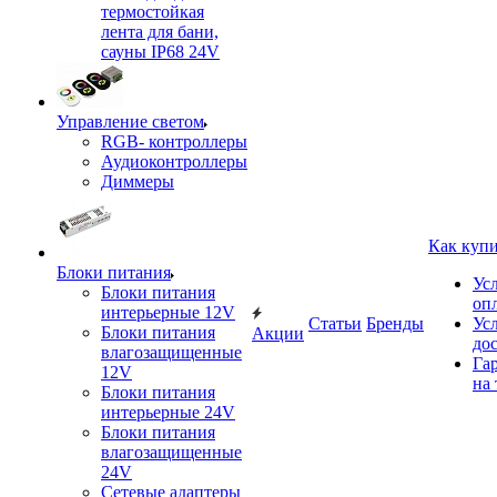
термостойкая
лента для бани,
сауны IP68 24V
Управление светом
RGB- контроллеры
Аудиоконтроллеры
Диммеры
Как куп
Блоки питания
Ус
Блоки питания
оп
интерьерные 12V
Статьи
Бренды
Ус
Блоки питания
Акции
до
влагозащищенные
Га
12V
на 
Блоки питания
интерьерные 24V
Блоки питания
влагозащищенные
24V
Сетевые адаптеры