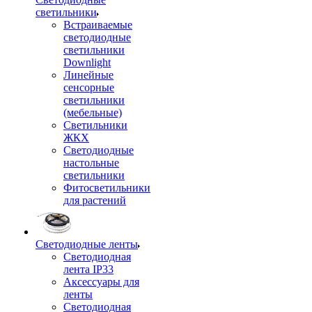
светильники
Встраиваемые
светодиодные
светильники
Downlight
Линейные
сенсорные
светильники
(мебельные)
Светильники
ЖКХ
Светодиодные
настольные
светильники
Фитосветильники
для растений
Светодиодные ленты
Светодиодная
лента IP33
Аксессуары для
ленты
Светодиодная