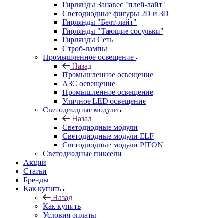
Гирлянды Занавес "плей-лайт"
Светодиодные фигуры 2D и 3D
Гирлянды "Белт-лайт"
Гирлянды "Тающие сосульки"
Гирлянды Сеть
Строб-лампы
Промышленное освещение
Назад
Промышленное освещение
АЗС освещение
Промышленное освещение
Уличное LED освещение
Светодиодные модули
Назад
Светодиодные модули
Светодиодные модули ELF
Светодиодные модули PITON
Светодиодные пиксели
Акции
Статьи
Бренды
Как купить
Назад
Как купить
Условия оплаты