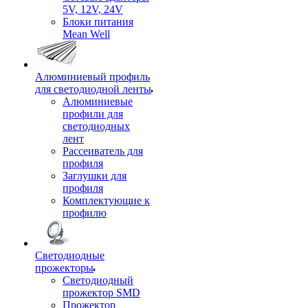
5V, 12V, 24V
Блоки питания
Mean Well
Алюминиевый профиль
для светодиодной ленты
Алюминиевые
профили для
светодиодных
лент
Рассеиватель для
профиля
Заглушки для
профиля
Комплектующие к
профилю
Светодиодные
прожекторы
Светодиодный
прожектор SMD
Прожектор