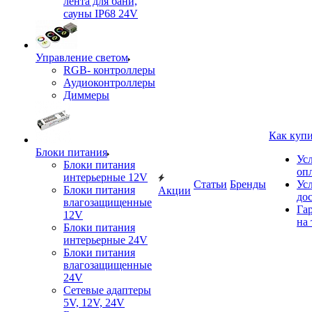
лента для бани,
сауны IP68 24V
Управление светом
RGB- контроллеры
Аудиоконтроллеры
Диммеры
Как куп
Блоки питания
Ус
Блоки питания
оп
интерьерные 12V
Статьи
Бренды
Ус
Блоки питания
Акции
до
влагозащищенные
Га
12V
на 
Блоки питания
интерьерные 24V
Блоки питания
влагозащищенные
24V
Сетевые адаптеры
5V, 12V, 24V