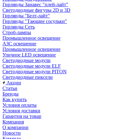
Гирлянды Занавес "плей-лайт"
Светодиодные фигуры 2D и 3D
Гирлянды "Белт-лайт"
Гирлянды "Тающие сосульки"
Гирлянды Сеть
Строб-лампы
Промышленное освещение
АЗС освещение
Промышленное освещение
Уличное LED освещение
Светодиодные модули
Светодиодные модули ELF
Светодиодные модули PITON
Светодиодные пиксели
Акции
Статьи
Бренды
Как купить
Условия оплаты
Условия доставки
Гарантия на товар
Компания
О компании
Новости
Команда