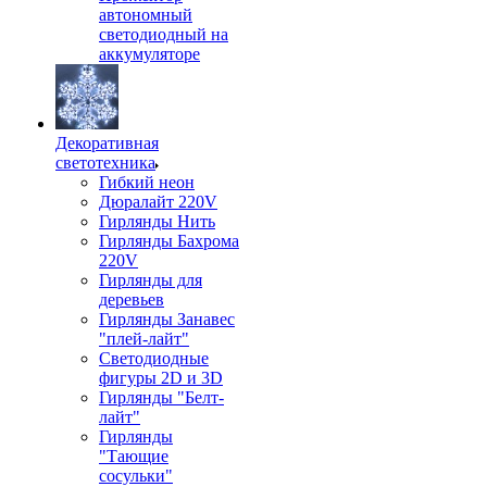
автономный
светодиодный на
аккумуляторе
Декоративная
светотехника
Гибкий неон
Дюралайт 220V
Гирлянды Нить
Гирлянды Бахрома
220V
Гирлянды для
деревьев
Гирлянды Занавес
"плей-лайт"
Светодиодные
фигуры 2D и 3D
Гирлянды "Белт-
лайт"
Гирлянды
"Тающие
сосульки"