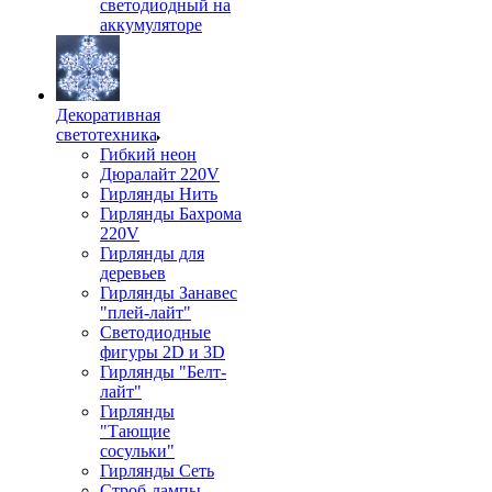
светодиодный на
аккумуляторе
Декоративная
светотехника
Гибкий неон
Дюралайт 220V
Гирлянды Нить
Гирлянды Бахрома
220V
Гирлянды для
деревьев
Гирлянды Занавес
"плей-лайт"
Светодиодные
фигуры 2D и 3D
Гирлянды "Белт-
лайт"
Гирлянды
"Тающие
сосульки"
Гирлянды Сеть
Строб-лампы