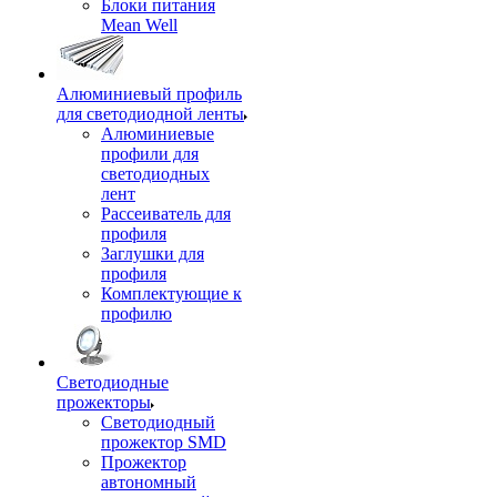
Блоки питания
Mean Well
Алюминиевый профиль
для светодиодной ленты
Алюминиевые
профили для
светодиодных
лент
Рассеиватель для
профиля
Заглушки для
профиля
Комплектующие к
профилю
Светодиодные
прожекторы
Светодиодный
прожектор SMD
Прожектор
автономный