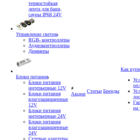
термостойкая
лента для бани,
сауны IP68 24V
Управление светом
RGB- контроллеры
Аудиоконтроллеры
Диммеры
Как куп
Блоки питания
Ус
Блоки питания
оп
интерьерные 12V
Статьи
Бренды
Ус
Блоки питания
Акции
до
влагозащищенные
Га
12V
на 
Блоки питания
интерьерные 24V
Блоки питания
влагозащищенные
24V
Сетевые адаптеры