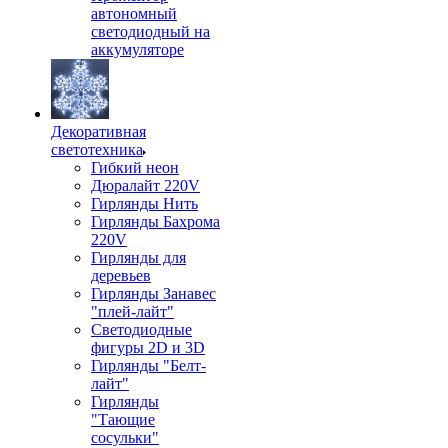
автономный
светодиодный на
аккумуляторе
Декоративная
светотехника
Гибкий неон
Дюралайт 220V
Гирлянды Нить
Гирлянды Бахрома
220V
Гирлянды для
деревьев
Гирлянды Занавес
"плей-лайт"
Светодиодные
фигуры 2D и 3D
Гирлянды "Белт-
лайт"
Гирлянды
"Тающие
сосульки"