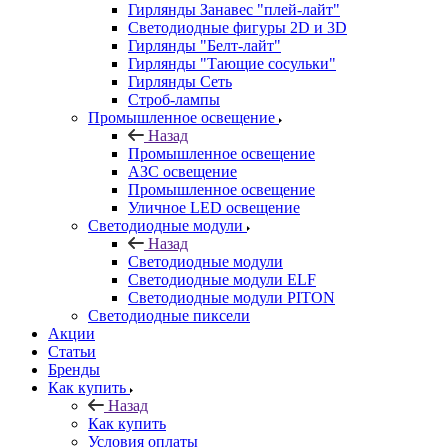
Гирлянды Занавес "плей-лайт"
Светодиодные фигуры 2D и 3D
Гирлянды "Белт-лайт"
Гирлянды "Тающие сосульки"
Гирлянды Сеть
Строб-лампы
Промышленное освещение
Назад
Промышленное освещение
АЗС освещение
Промышленное освещение
Уличное LED освещение
Светодиодные модули
Назад
Светодиодные модули
Светодиодные модули ELF
Светодиодные модули PITON
Светодиодные пиксели
Акции
Статьи
Бренды
Как купить
Назад
Как купить
Условия оплаты