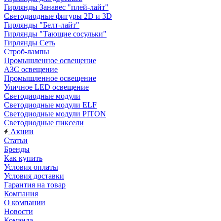
Гирлянды Занавес "плей-лайт"
Светодиодные фигуры 2D и 3D
Гирлянды "Белт-лайт"
Гирлянды "Тающие сосульки"
Гирлянды Сеть
Строб-лампы
Промышленное освещение
АЗС освещение
Промышленное освещение
Уличное LED освещение
Светодиодные модули
Светодиодные модули ELF
Светодиодные модули PITON
Светодиодные пиксели
Акции
Статьи
Бренды
Как купить
Условия оплаты
Условия доставки
Гарантия на товар
Компания
О компании
Новости
Команда