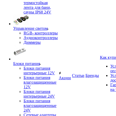
термостойкая
лента для бани,
сауны IP68 24V
Управление светом
RGB- контроллеры
Аудиоконтроллеры
Диммеры
Как куп
Блоки питания
Ус
Блоки питания
оп
интерьерные 12V
Статьи
Бренды
Ус
Блоки питания
Акции
до
влагозащищенные
Га
12V
на 
Блоки питания
интерьерные 24V
Блоки питания
влагозащищенные
24V
Сетевые адаптеры