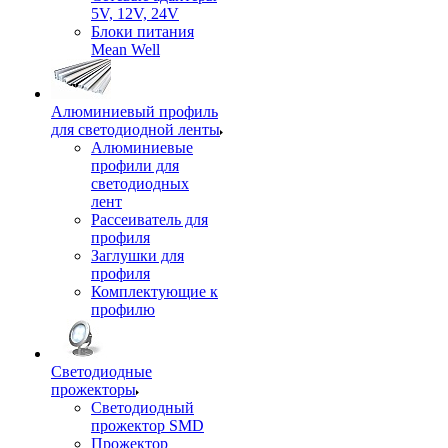
5V, 12V, 24V
Блоки питания
Mean Well
Алюминиевый профиль
для светодиодной ленты
Алюминиевые
профили для
светодиодных
лент
Рассеиватель для
профиля
Заглушки для
профиля
Комплектующие к
профилю
Светодиодные
прожекторы
Светодиодный
прожектор SMD
Прожектор