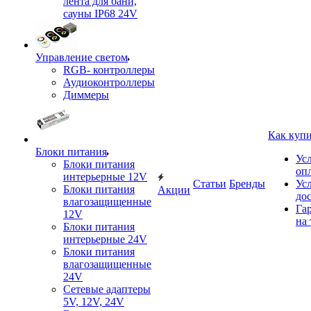
лента для бани,
сауны IP68 24V
Управление светом
RGB- контроллеры
Аудиоконтроллеры
Диммеры
Как куп
Блоки питания
Ус
Блоки питания
оп
интерьерные 12V
Статьи
Бренды
Ус
Блоки питания
Акции
до
влагозащищенные
Га
12V
на 
Блоки питания
интерьерные 24V
Блоки питания
влагозащищенные
24V
Сетевые адаптеры
5V, 12V, 24V