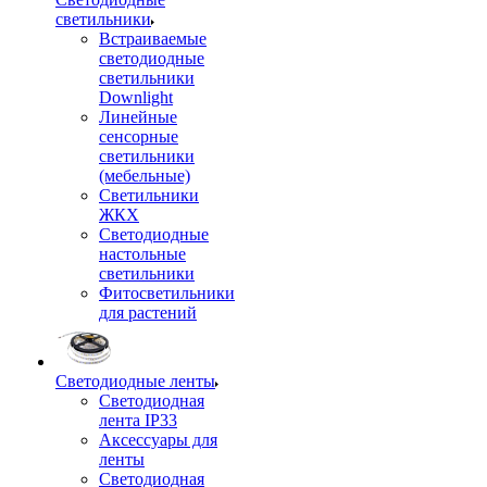
светильники
Встраиваемые
светодиодные
светильники
Downlight
Линейные
сенсорные
светильники
(мебельные)
Светильники
ЖКХ
Светодиодные
настольные
светильники
Фитосветильники
для растений
Светодиодные ленты
Светодиодная
лента IP33
Аксессуары для
ленты
Светодиодная