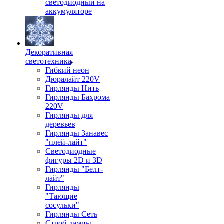
светодиодный на
аккумуляторе
Декоративная
светотехника
Гибкий неон
Дюралайт 220V
Гирлянды Нить
Гирлянды Бахрома
220V
Гирлянды для
деревьев
Гирлянды Занавес
"плей-лайт"
Светодиодные
фигуры 2D и 3D
Гирлянды "Белт-
лайт"
Гирлянды
"Тающие
сосульки"
Гирлянды Сеть
Строб-лампы