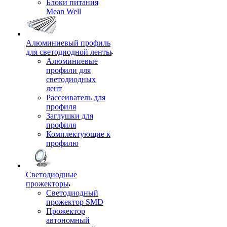
Блоки питания
Mean Well
Алюминиевый профиль
для светодиодной ленты
Алюминиевые
профили для
светодиодных
лент
Рассеиватель для
профиля
Заглушки для
профиля
Комплектующие к
профилю
Светодиодные
прожекторы
Светодиодный
прожектор SMD
Прожектор
автономный