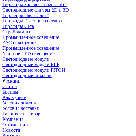
Гирлянды Занавес "плей-лайт"
Светодиодные фигуры 2D и 3D
Гирлянды "Белт-лайт"
Гирлянды "Тающие сосульки"
Гирлянды Сеть
Строб-лампы
Промышленное освещение
АЗС освещение
Промышленное освещение
Уличное LED освещение
Светодиодные модули
Светодиодные модули ELF
Светодиодные модули PITON
Светодиодные пиксели
Акции
Статьи
Бренды
Как купить
Условия оплаты
Условия доставки
Гарантия на товар
Компания
О компании
Новости
Команда