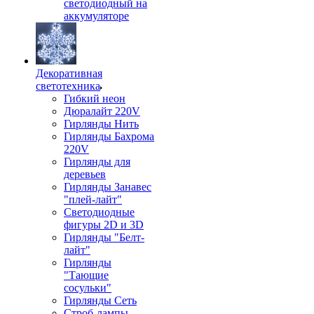
светодиодный на
аккумуляторе
Декоративная
светотехника
Гибкий неон
Дюралайт 220V
Гирлянды Нить
Гирлянды Бахрома
220V
Гирлянды для
деревьев
Гирлянды Занавес
"плей-лайт"
Светодиодные
фигуры 2D и 3D
Гирлянды "Белт-
лайт"
Гирлянды
"Тающие
сосульки"
Гирлянды Сеть
Строб-лампы