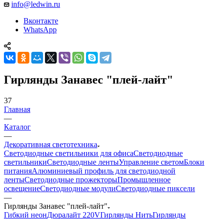
info@ledwin.ru
Вконтакте
WhatsApp
Гирлянды Занавес "плей-лайт"
37
Главная
—
Каталог
—
Декоративная светотехника
Светодиодные светильники для офиса
Светодиодные
светильники
Светодиодные ленты
Управление светом
Блоки
питания
Алюминиевый профиль для светодиодной
ленты
Светодиодные прожекторы
Промышленное
освещение
Светодиодные модули
Светодиодные пиксели
—
Гирлянды Занавес "плей-лайт"
Гибкий неон
Дюралайт 220V
Гирлянды Нить
Гирлянды