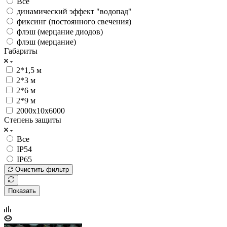
Все
динамический эффект "водопад"
фиксинг (постоянного свечения)
флэш (мерцание диодов)
флэш (мерцание)
Габариты
2*1,5 м
2*3 м
2*6 м
2*9 м
2000x10x6000
Степень защиты
Все
IP54
IP65
Очистить фильтр
Показать