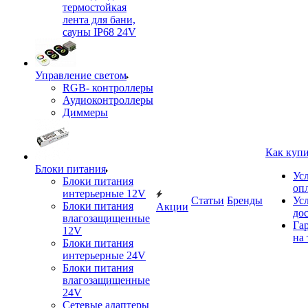
термостойкая
лента для бани,
сауны IP68 24V
Управление светом
RGB- контроллеры
Аудиоконтроллеры
Диммеры
Как куп
Блоки питания
Ус
Блоки питания
оп
интерьерные 12V
Статьи
Бренды
Ус
Блоки питания
Акции
до
влагозащищенные
Га
12V
на 
Блоки питания
интерьерные 24V
Блоки питания
влагозащищенные
24V
Сетевые адаптеры