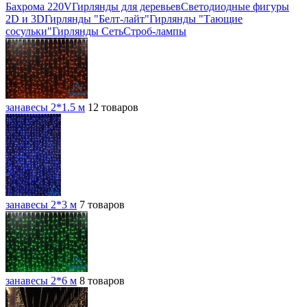
Бахрома 220V
Гирлянды для деревьев
Светодиодные фигуры
2D и 3D
Гирлянды "Белт-лайт"
Гирлянды "Тающие
сосульки"
Гирлянды Сеть
Строб-лампы
занавесы 2*1.5 м
12 товаров
занавесы 2*3 м
7 товаров
занавесы 2*6 м
8 товаров