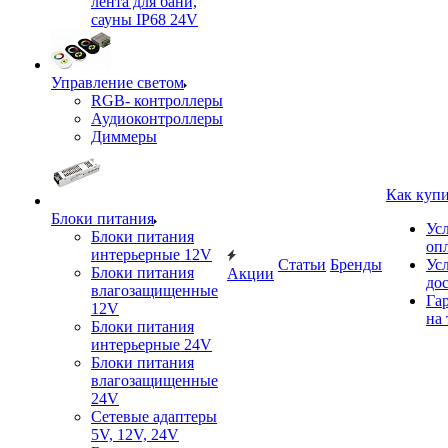
лента для бани,
сауны IP68 24V
Управление светом
RGB- контроллеры
Аудиоконтроллеры
Диммеры
Как куп
Блоки питания
Ус
Блоки питания
оп
интерьерные 12V
Статьи
Бренды
Ус
Блоки питания
Акции
до
влагозащищенные
Га
12V
на 
Блоки питания
интерьерные 24V
Блоки питания
влагозащищенные
24V
Сетевые адаптеры
5V, 12V, 24V