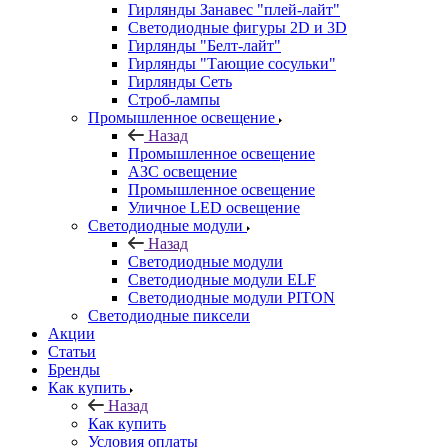
Гирлянды Занавес "плей-лайт"
Светодиодные фигуры 2D и 3D
Гирлянды "Белт-лайт"
Гирлянды "Тающие сосульки"
Гирлянды Сеть
Строб-лампы
Промышленное освещение
Назад
Промышленное освещение
АЗС освещение
Промышленное освещение
Уличное LED освещение
Светодиодные модули
Назад
Светодиодные модули
Светодиодные модули ELF
Светодиодные модули PITON
Светодиодные пиксели
Акции
Статьи
Бренды
Как купить
Назад
Как купить
Условия оплаты