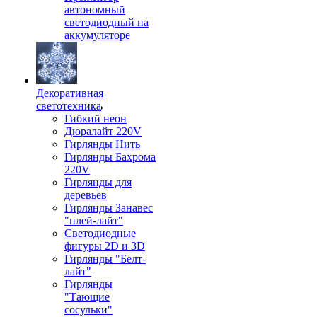
автономный
светодиодный на
аккумуляторе
Декоративная
светотехника
Гибкий неон
Дюралайт 220V
Гирлянды Нить
Гирлянды Бахрома
220V
Гирлянды для
деревьев
Гирлянды Занавес
"плей-лайт"
Светодиодные
фигуры 2D и 3D
Гирлянды "Белт-
лайт"
Гирлянды
"Тающие
сосульки"