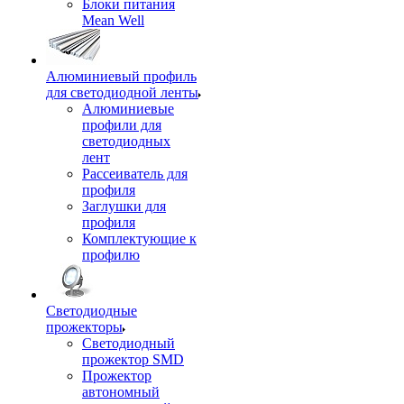
Блоки питания
Mean Well
Алюминиевый профиль
для светодиодной ленты
Алюминиевые
профили для
светодиодных
лент
Рассеиватель для
профиля
Заглушки для
профиля
Комплектующие к
профилю
Светодиодные
прожекторы
Светодиодный
прожектор SMD
Прожектор
автономный