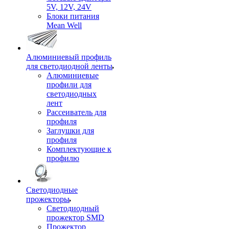
5V, 12V, 24V
Блоки питания
Mean Well
Алюминиевый профиль
для светодиодной ленты
Алюминиевые
профили для
светодиодных
лент
Рассеиватель для
профиля
Заглушки для
профиля
Комплектующие к
профилю
Светодиодные
прожекторы
Светодиодный
прожектор SMD
Прожектор