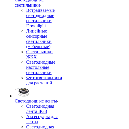
светильники
Встраиваемые
светодиодные
светильники
Downlight
Линейные
сенсорные
светильники
(мебельные)
Светильники
ЖКХ
Светодиодные
настольные
светильники
Фитосветильники
для растений
Светодиодные ленты
Светодиодная
лента IP33
Аксессуары для
ленты
Светодиодная