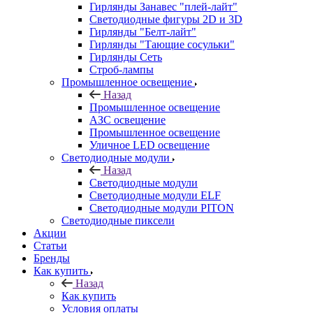
Гирлянды Занавес "плей-лайт"
Светодиодные фигуры 2D и 3D
Гирлянды "Белт-лайт"
Гирлянды "Тающие сосульки"
Гирлянды Сеть
Строб-лампы
Промышленное освещение
Назад
Промышленное освещение
АЗС освещение
Промышленное освещение
Уличное LED освещение
Светодиодные модули
Назад
Светодиодные модули
Светодиодные модули ELF
Светодиодные модули PITON
Светодиодные пиксели
Акции
Статьи
Бренды
Как купить
Назад
Как купить
Условия оплаты