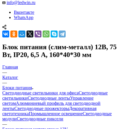
info@ledwin.ru
Вконтакте
WhatsApp
Блок питания (слим-металл) 12В, 75
Вт, IP20, 6,5 А, 160*40*30 мм
Главная
—
Каталог
—
Блоки питания
Светодиодные светильники для офиса
Светодиодные
светильники
Светодиодные ленты
Управление
светом
Алюминиевый профиль для светодиодной
ленты
Светодиодные прожекторы
Декоративная
светотехника
Промышленное освещение
Светодиодные
модули
Светодиодные пиксели
—