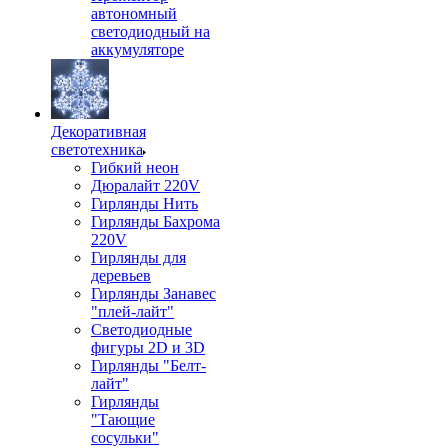
автономный
светодиодный на
аккумуляторе
Декоративная
светотехника
Гибкий неон
Дюралайт 220V
Гирлянды Нить
Гирлянды Бахрома
220V
Гирлянды для
деревьев
Гирлянды Занавес
"плей-лайт"
Светодиодные
фигуры 2D и 3D
Гирлянды "Белт-
лайт"
Гирлянды
"Тающие
сосульки"