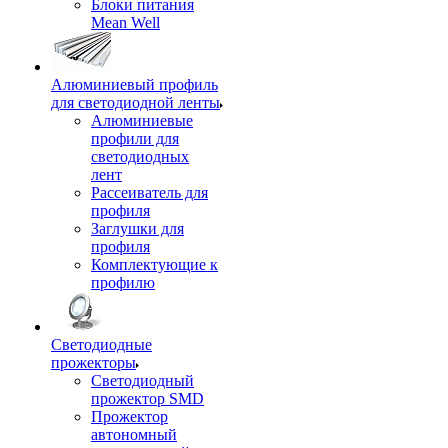
Блоки питания
Mean Well
Алюминиевый профиль
для светодиодной ленты
Алюминиевые
профили для
светодиодных
лент
Рассеиватель для
профиля
Заглушки для
профиля
Комплектующие к
профилю
Светодиодные
прожекторы
Светодиодный
прожектор SMD
Прожектор
автономный