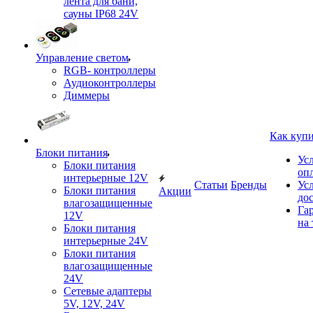
лента для бани,
сауны IP68 24V
Управление светом
RGB- контроллеры
Аудиоконтроллеры
Диммеры
Как куп
Блоки питания
Ус
Блоки питания
оп
интерьерные 12V
Статьи
Бренды
Ус
Блоки питания
Акции
до
влагозащищенные
Га
12V
на 
Блоки питания
интерьерные 24V
Блоки питания
влагозащищенные
24V
Сетевые адаптеры
5V, 12V, 24V