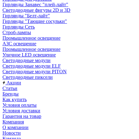
Гирлянды Занавес "плей-лайт"
Светодиодные фигуры 2D и 3D
Гирлянды "Белт-лайт"
Гирлянды "Тающие сосульки"
Гирлянды Сеть
Строб-лампы
Промышленное освещение
АЗС освещение
Промышленное освещение
Уличное LED освещение
Светодиодные модули
Светодиодные модули ELF
Светодиодные модули PITON
Светодиодные пиксели
Акции
Статьи
Бренды
Как купить
Условия оплаты
Условия доставки
Гарантия на товар
Компания
О компании
Новости
Команда