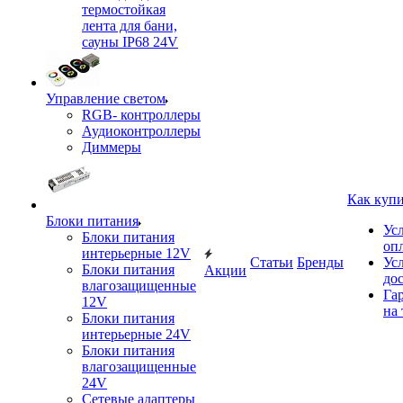
термостойкая
лента для бани,
сауны IP68 24V
Управление светом
RGB- контроллеры
Аудиоконтроллеры
Диммеры
Как куп
Блоки питания
Ус
Блоки питания
оп
интерьерные 12V
Статьи
Бренды
Ус
Блоки питания
Акции
до
влагозащищенные
Га
12V
на 
Блоки питания
интерьерные 24V
Блоки питания
влагозащищенные
24V
Сетевые адаптеры