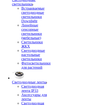
светильники
Встраиваемые
светодиодные
светильники
Downlight
Линейные
сенсорные
светильники
(мебельные)
Светильники
ЖКХ
Светодиодные
настольные
светильники
Фитосветильники
для растений
Светодиодные ленты
Светодиодная
лента IP33
Аксессуары для
ленты
Светодиодная