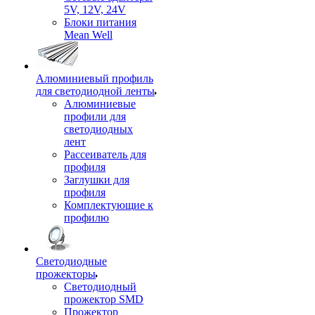
5V, 12V, 24V
Блоки питания
Mean Well
Алюминиевый профиль
для светодиодной ленты
Алюминиевые
профили для
светодиодных
лент
Рассеиватель для
профиля
Заглушки для
профиля
Комплектующие к
профилю
Светодиодные
прожекторы
Светодиодный
прожектор SMD
Прожектор