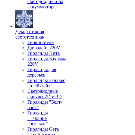
светодиодный на
аккумуляторе
Декоративная
светотехника
Гибкий неон
Дюралайт 220V
Гирлянды Нить
Гирлянды Бахрома
220V
Гирлянды для
деревьев
Гирлянды Занавес
"плей-лайт"
Светодиодные
фигуры 2D и 3D
Гирлянды "Белт-
лайт"
Гирлянды
"Тающие
сосульки"
Гирлянды Сеть
Строб-лампы