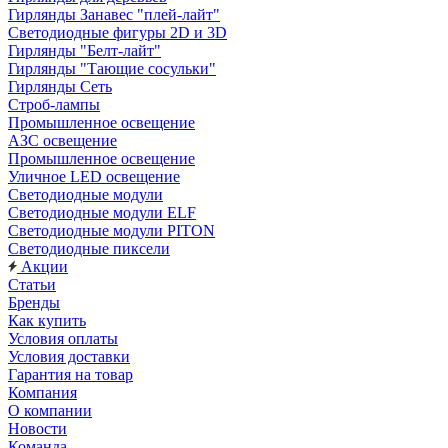
Гирлянды Занавес "плей-лайт"
Светодиодные фигуры 2D и 3D
Гирлянды "Белт-лайт"
Гирлянды "Тающие сосульки"
Гирлянды Сеть
Строб-лампы
Промышленное освещение
АЗС освещение
Промышленное освещение
Уличное LED освещение
Светодиодные модули
Светодиодные модули ELF
Светодиодные модули PITON
Светодиодные пиксели
Акции
Статьи
Бренды
Как купить
Условия оплаты
Условия доставки
Гарантия на товар
Компания
О компании
Новости
Команда