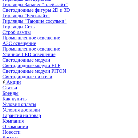
Гирлянды Занавес "плей-лайт"
Светодиодные фигуры 2D и 3D
Гирлянды "Белт-лайт"
Гирлянды "Тающие сосульки"
Гирлянды Сеть
Строб-лампы
Промышленное освещение
АЗС освещение
Промышленное освещение
Уличное LED освещение
Светодиодные модули
Светодиодные модули ELF
Светодиодные модули PITON
Светодиодные пиксели
Акции
Статьи
Бренды
Как купить
Условия оплаты
Условия доставки
Гарантия на товар
Компания
О компании
Новости
Команда