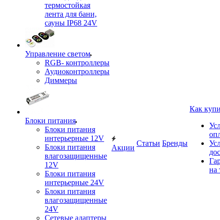
термостойкая
лента для бани,
сауны IP68 24V
Управление светом
RGB- контроллеры
Аудиоконтроллеры
Диммеры
Как куп
Блоки питания
Ус
Блоки питания
оп
интерьерные 12V
Статьи
Бренды
Ус
Блоки питания
Акции
до
влагозащищенные
Га
12V
на 
Блоки питания
интерьерные 24V
Блоки питания
влагозащищенные
24V
Сетевые адаптеры