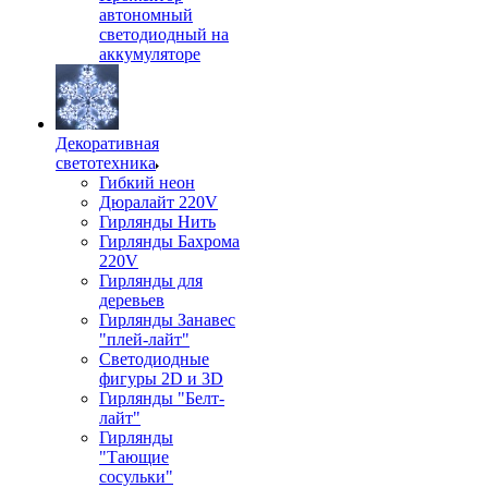
автономный
светодиодный на
аккумуляторе
Декоративная
светотехника
Гибкий неон
Дюралайт 220V
Гирлянды Нить
Гирлянды Бахрома
220V
Гирлянды для
деревьев
Гирлянды Занавес
"плей-лайт"
Светодиодные
фигуры 2D и 3D
Гирлянды "Белт-
лайт"
Гирлянды
"Тающие
сосульки"