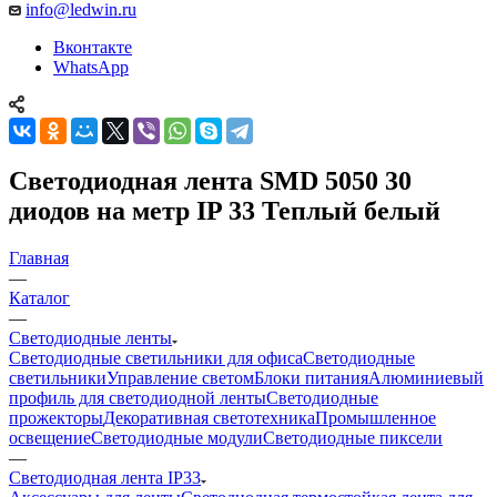
info@ledwin.ru
Вконтакте
WhatsApp
Светодиодная лента SMD 5050 30
диодов на метр IP 33 Теплый белый
Главная
—
Каталог
—
Светодиодные ленты
Светодиодные светильники для офиса
Светодиодные
светильники
Управление светом
Блоки питания
Алюминиевый
профиль для светодиодной ленты
Светодиодные
прожекторы
Декоративная светотехника
Промышленное
освещение
Светодиодные модули
Светодиодные пиксели
—
Светодиодная лента IP33