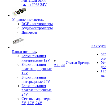
лента для бани,
сауны IP68 24V
Управление светом
RGB- контроллеры
Аудиоконтроллеры
Диммеры
Как куп
Блоки питания
Ус
Блоки питания
оп
интерьерные 12V
Статьи
Бренды
Ус
Блоки питания
Акции
до
влагозащищенные
Га
12V
на 
Блоки питания
интерьерные 24V
Блоки питания
влагозащищенные
24V
Сетевые адаптеры
5V, 12V, 24V