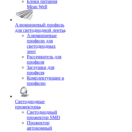
Блоки питания
Mean Well
Алюминиевый профиль
для светодиодной ленты
Алюминиевые
профили для
светодиодных
лент
Рассеиватель для
профиля
Заглушки для
профиля
Комплектующие к
профилю
Светодиодные
прожекторы
Светодиодный
прожектор SMD
Прожектор
автономный