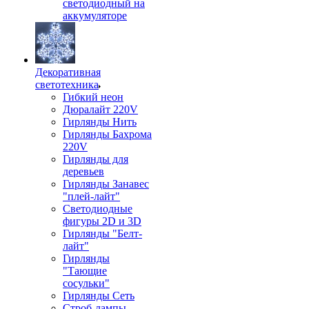
светодиодный на
аккумуляторе
Декоративная
светотехника
Гибкий неон
Дюралайт 220V
Гирлянды Нить
Гирлянды Бахрома
220V
Гирлянды для
деревьев
Гирлянды Занавес
"плей-лайт"
Светодиодные
фигуры 2D и 3D
Гирлянды "Белт-
лайт"
Гирлянды
"Тающие
сосульки"
Гирлянды Сеть
Строб-лампы