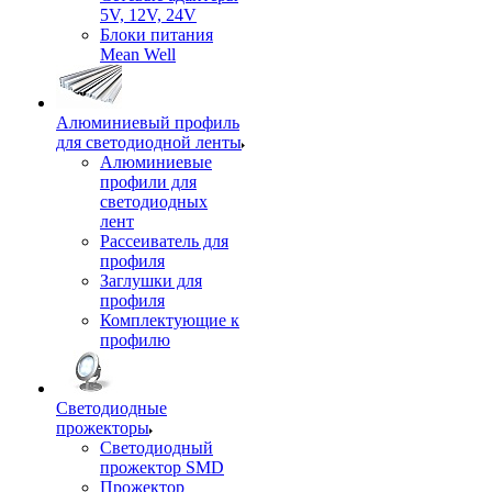
5V, 12V, 24V
Блоки питания
Mean Well
Алюминиевый профиль
для светодиодной ленты
Алюминиевые
профили для
светодиодных
лент
Рассеиватель для
профиля
Заглушки для
профиля
Комплектующие к
профилю
Светодиодные
прожекторы
Светодиодный
прожектор SMD
Прожектор