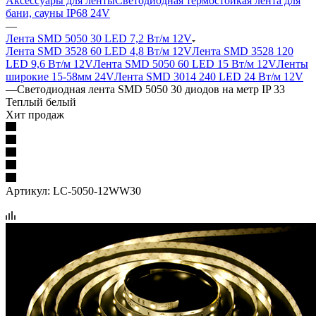
Аксессуары для ленты
Светодиодная термостойкая лента для
бани, сауны IP68 24V
—
Лента SMD 5050 30 LED 7,2 Вт/м 12V
Лента SMD 3528 60 LED 4,8 Вт/м 12V
Лента SMD 3528 120
LED 9,6 Вт/м 12V
Лента SMD 5050 60 LED 15 Вт/м 12V
Ленты
широкие 15-58мм 24V
Лента SMD 3014 240 LED 24 Вт/м 12V
—
Светодиодная лента SMD 5050 30 диодов на метр IP 33
Теплый белый
Хит продаж
Артикул:
LC-5050-12WW30