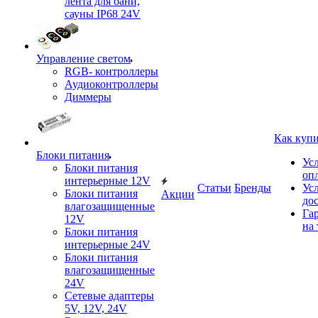
лента для бани,
сауны IP68 24V
Управление светом
RGB- контроллеры
Аудиоконтроллеры
Диммеры
Как куп
Блоки питания
Ус
Блоки питания
оп
интерьерные 12V
Статьи
Бренды
Ус
Блоки питания
Акции
до
влагозащищенные
Га
12V
на 
Блоки питания
интерьерные 24V
Блоки питания
влагозащищенные
24V
Сетевые адаптеры
5V, 12V, 24V