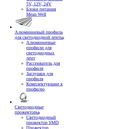
5V, 12V, 24V
Блоки питания
Mean Well
Алюминиевый профиль
для светодиодной ленты
Алюминиевые
профили для
светодиодных
лент
Рассеиватель для
профиля
Заглушки для
профиля
Комплектующие к
профилю
Светодиодные
прожекторы
Светодиодный
прожектор SMD
Прожектор