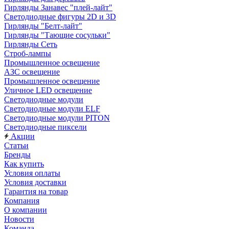
Гирлянды Занавес "плей-лайт"
Светодиодные фигуры 2D и 3D
Гирлянды "Белт-лайт"
Гирлянды "Тающие сосульки"
Гирлянды Сеть
Строб-лампы
Промышленное освещение
АЗС освещение
Промышленное освещение
Уличное LED освещение
Светодиодные модули
Светодиодные модули ELF
Светодиодные модули PITON
Светодиодные пиксели
Акции
Статьи
Бренды
Как купить
Условия оплаты
Условия доставки
Гарантия на товар
Компания
О компании
Новости
Команда