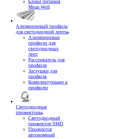
Блоки питания
Mean Well
Алюминиевый профиль
для светодиодной ленты
Алюминиевые
профили для
светодиодных
лент
Рассеиватель для
профиля
Заглушки для
профиля
Комплектующие к
профилю
Светодиодные
прожекторы
Светодиодный
прожектор SMD
Прожектор
автономный