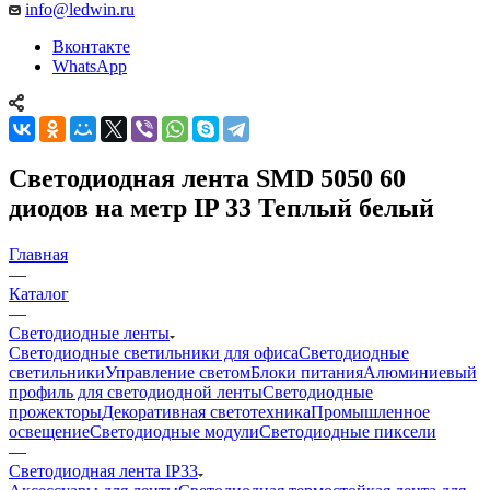
info@ledwin.ru
Вконтакте
WhatsApp
Светодиодная лента SMD 5050 60
диодов на метр IP 33 Теплый белый
Главная
—
Каталог
—
Светодиодные ленты
Светодиодные светильники для офиса
Светодиодные
светильники
Управление светом
Блоки питания
Алюминиевый
профиль для светодиодной ленты
Светодиодные
прожекторы
Декоративная светотехника
Промышленное
освещение
Светодиодные модули
Светодиодные пиксели
—
Светодиодная лента IP33