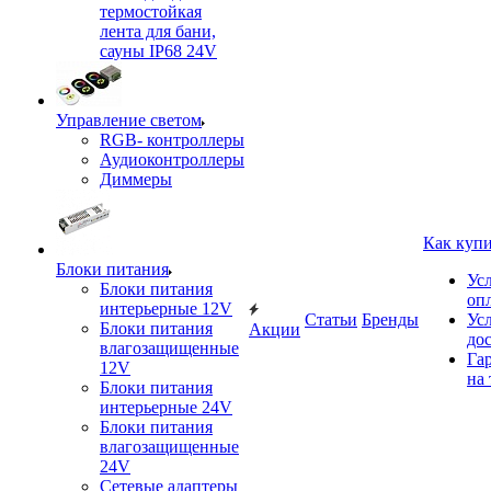
термостойкая
лента для бани,
сауны IP68 24V
Управление светом
RGB- контроллеры
Аудиоконтроллеры
Диммеры
Как куп
Блоки питания
Ус
Блоки питания
оп
интерьерные 12V
Статьи
Бренды
Ус
Блоки питания
Акции
до
влагозащищенные
Га
12V
на 
Блоки питания
интерьерные 24V
Блоки питания
влагозащищенные
24V
Сетевые адаптеры