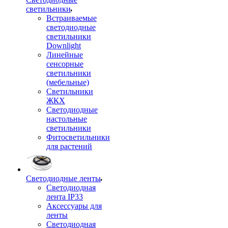
светильники
Встраиваемые
светодиодные
светильники
Downlight
Линейные
сенсорные
светильники
(мебельные)
Светильники
ЖКХ
Светодиодные
настольные
светильники
Фитосветильники
для растений
Светодиодные ленты
Светодиодная
лента IP33
Аксессуары для
ленты
Светодиодная