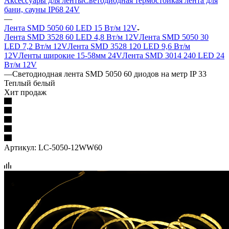
Аксессуары для ленты
Светодиодная термостойкая лента для
бани, сауны IP68 24V
—
Лента SMD 5050 60 LED 15 Вт/м 12V
Лента SMD 3528 60 LED 4,8 Вт/м 12V
Лента SMD 5050 30
LED 7,2 Вт/м 12V
Лента SMD 3528 120 LED 9,6 Вт/м
12V
Ленты широкие 15-58мм 24V
Лента SMD 3014 240 LED 24
Вт/м 12V
—
Светодиодная лента SMD 5050 60 диодов на метр IP 33
Теплый белый
Хит продаж
Артикул:
LC-5050-12WW60