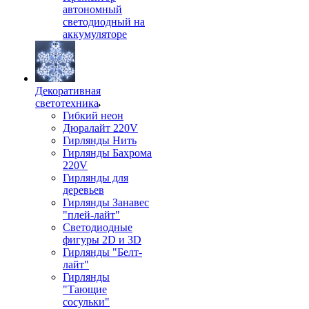
автономный
светодиодный на
аккумуляторе
Декоративная
светотехника
Гибкий неон
Дюралайт 220V
Гирлянды Нить
Гирлянды Бахрома
220V
Гирлянды для
деревьев
Гирлянды Занавес
"плей-лайт"
Светодиодные
фигуры 2D и 3D
Гирлянды "Белт-
лайт"
Гирлянды
"Тающие
сосульки"