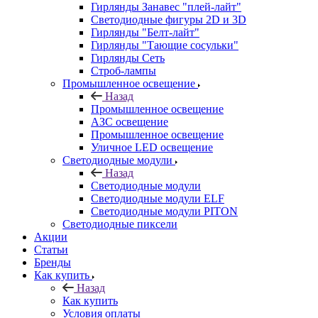
Гирлянды Занавес "плей-лайт"
Светодиодные фигуры 2D и 3D
Гирлянды "Белт-лайт"
Гирлянды "Тающие сосульки"
Гирлянды Сеть
Строб-лампы
Промышленное освещение
Назад
Промышленное освещение
АЗС освещение
Промышленное освещение
Уличное LED освещение
Светодиодные модули
Назад
Светодиодные модули
Светодиодные модули ELF
Светодиодные модули PITON
Светодиодные пиксели
Акции
Статьи
Бренды
Как купить
Назад
Как купить
Условия оплаты