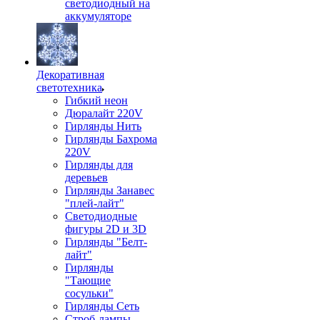
светодиодный на
аккумуляторе
Декоративная
светотехника
Гибкий неон
Дюралайт 220V
Гирлянды Нить
Гирлянды Бахрома
220V
Гирлянды для
деревьев
Гирлянды Занавес
"плей-лайт"
Светодиодные
фигуры 2D и 3D
Гирлянды "Белт-
лайт"
Гирлянды
"Тающие
сосульки"
Гирлянды Сеть
Строб-лампы