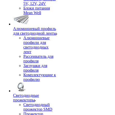
5V, 12V, 24V
Блоки питания
Mean Well
Алюминиевый профиль
для светодиодной ленты
Алюминиевые
профили для
светодиодных
лент
Рассеиватель для
профиля
Заглушки для
профиля
Комплектующие к
профилю
Светодиодные
прожекторы
Светодиодный
прожектор SMD
Прожектор