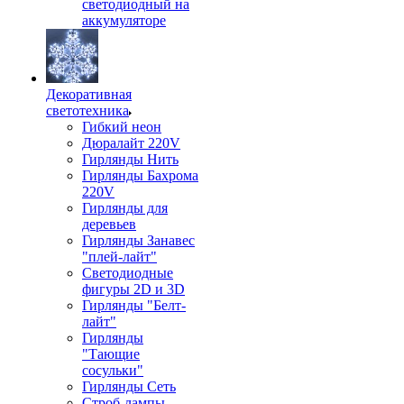
светодиодный на
аккумуляторе
Декоративная
светотехника
Гибкий неон
Дюралайт 220V
Гирлянды Нить
Гирлянды Бахрома
220V
Гирлянды для
деревьев
Гирлянды Занавес
"плей-лайт"
Светодиодные
фигуры 2D и 3D
Гирлянды "Белт-
лайт"
Гирлянды
"Тающие
сосульки"
Гирлянды Сеть
Строб-лампы