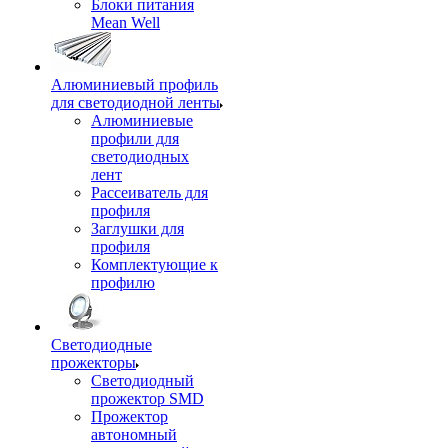
Блоки питания
Mean Well
Алюминиевый профиль
для светодиодной ленты
Алюминиевые
профили для
светодиодных
лент
Рассеиватель для
профиля
Заглушки для
профиля
Комплектующие к
профилю
Светодиодные
прожекторы
Светодиодный
прожектор SMD
Прожектор
автономный