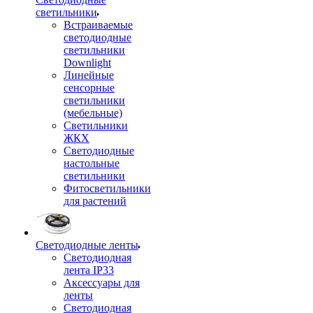
светильники
Встраиваемые
светодиодные
светильники
Downlight
Линейные
сенсорные
светильники
(мебельные)
Светильники
ЖКХ
Светодиодные
настольные
светильники
Фитосветильники
для растений
Светодиодные ленты
Светодиодная
лента IP33
Аксессуары для
ленты
Светодиодная