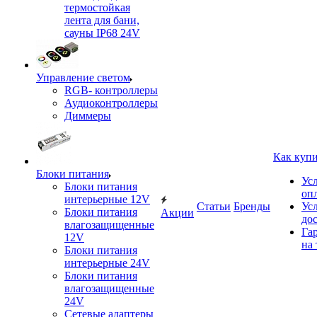
термостойкая
лента для бани,
сауны IP68 24V
Управление светом
RGB- контроллеры
Аудиоконтроллеры
Диммеры
Как куп
Блоки питания
Ус
Блоки питания
оп
интерьерные 12V
Статьи
Бренды
Ус
Блоки питания
Акции
до
влагозащищенные
Га
12V
на 
Блоки питания
интерьерные 24V
Блоки питания
влагозащищенные
24V
Сетевые адаптеры