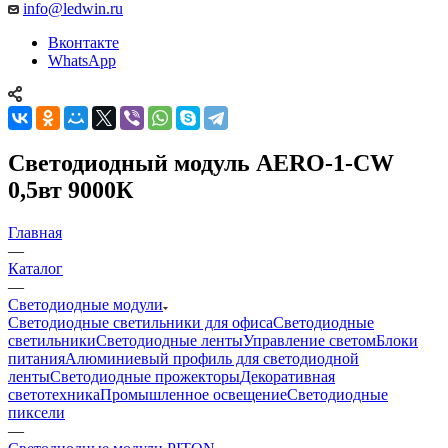
info@ledwin.ru
Вконтакте
WhatsApp
Светодиодный модуль AERO-1-CW
0,5вт 9000К
Главная
—
Каталог
—
Светодиодные модули
Светодиодные светильники для офиса
Светодиодные
светильники
Светодиодные ленты
Управление светом
Блоки
питания
Алюминиевый профиль для светодиодной
ленты
Светодиодные прожекторы
Декоративная
светотехника
Промышленное освещение
Светодиодные
пиксели
—