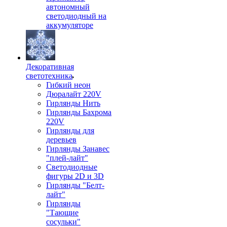
автономный
светодиодный на
аккумуляторе
Декоративная
светотехника
Гибкий неон
Дюралайт 220V
Гирлянды Нить
Гирлянды Бахрома
220V
Гирлянды для
деревьев
Гирлянды Занавес
"плей-лайт"
Светодиодные
фигуры 2D и 3D
Гирлянды "Белт-
лайт"
Гирлянды
"Тающие
сосульки"