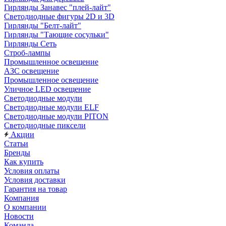
Гирлянды Занавес "плей-лайт"
Светодиодные фигуры 2D и 3D
Гирлянды "Белт-лайт"
Гирлянды "Тающие сосульки"
Гирлянды Сеть
Строб-лампы
Промышленное освещение
АЗС освещение
Промышленное освещение
Уличное LED освещение
Светодиодные модули
Светодиодные модули ELF
Светодиодные модули PITON
Светодиодные пиксели
Акции
Статьи
Бренды
Как купить
Условия оплаты
Условия доставки
Гарантия на товар
Компания
О компании
Новости
Команда