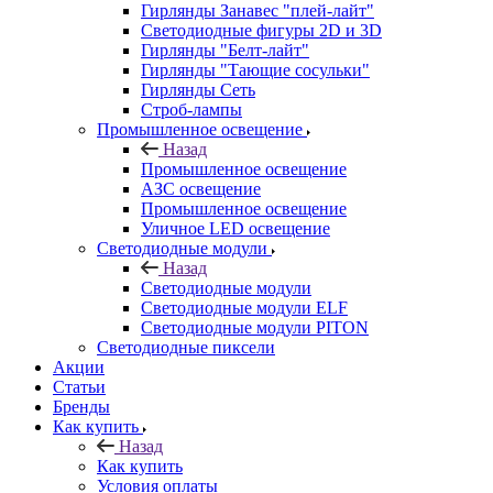
Гирлянды Занавес "плей-лайт"
Светодиодные фигуры 2D и 3D
Гирлянды "Белт-лайт"
Гирлянды "Тающие сосульки"
Гирлянды Сеть
Строб-лампы
Промышленное освещение
Назад
Промышленное освещение
АЗС освещение
Промышленное освещение
Уличное LED освещение
Светодиодные модули
Назад
Светодиодные модули
Светодиодные модули ELF
Светодиодные модули PITON
Светодиодные пиксели
Акции
Статьи
Бренды
Как купить
Назад
Как купить
Условия оплаты