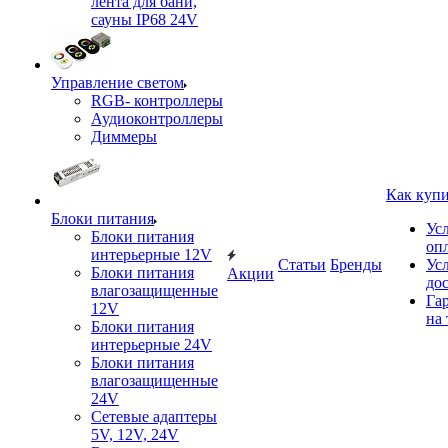
лента для бани,
сауны IP68 24V
Управление светом
RGB- контроллеры
Аудиоконтроллеры
Диммеры
Как куп
Блоки питания
Ус
Блоки питания
оп
интерьерные 12V
Статьи
Бренды
Ус
Блоки питания
Акции
до
влагозащищенные
Га
12V
на 
Блоки питания
интерьерные 24V
Блоки питания
влагозащищенные
24V
Сетевые адаптеры
5V, 12V, 24V