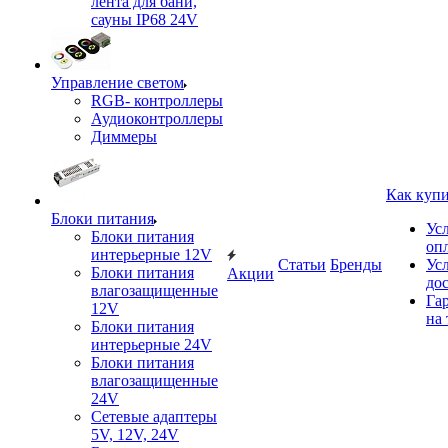
лента для бани,
сауны IP68 24V
Управление светом
RGB- контроллеры
Аудиоконтроллеры
Диммеры
Как куп
Блоки питания
Ус
Блоки питания
оп
интерьерные 12V
Статьи
Бренды
Ус
Блоки питания
Акции
до
влагозащищенные
Га
12V
на 
Блоки питания
интерьерные 24V
Блоки питания
влагозащищенные
24V
Сетевые адаптеры
5V, 12V, 24V