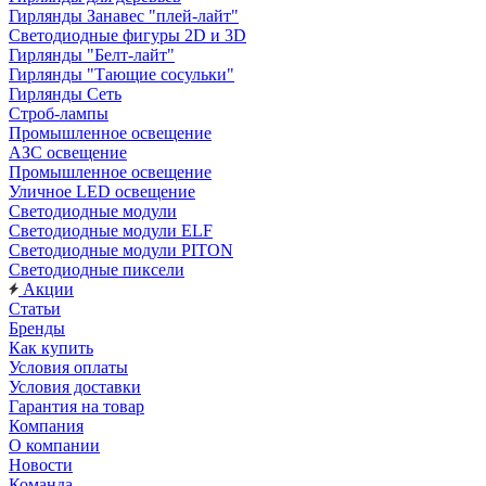
Гирлянды Занавес "плей-лайт"
Светодиодные фигуры 2D и 3D
Гирлянды "Белт-лайт"
Гирлянды "Тающие сосульки"
Гирлянды Сеть
Строб-лампы
Промышленное освещение
АЗС освещение
Промышленное освещение
Уличное LED освещение
Светодиодные модули
Светодиодные модули ELF
Светодиодные модули PITON
Светодиодные пиксели
Акции
Статьи
Бренды
Как купить
Условия оплаты
Условия доставки
Гарантия на товар
Компания
О компании
Новости
Команда