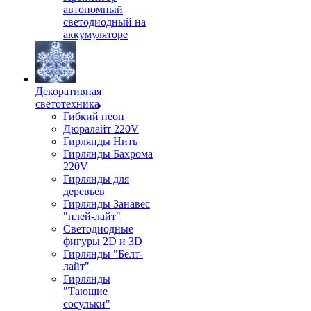
автономный
светодиодный на
аккумуляторе
Декоративная
светотехника
Гибкий неон
Дюралайт 220V
Гирлянды Нить
Гирлянды Бахрома
220V
Гирлянды для
деревьев
Гирлянды Занавес
"плей-лайт"
Светодиодные
фигуры 2D и 3D
Гирлянды "Белт-
лайт"
Гирлянды
"Тающие
сосульки"