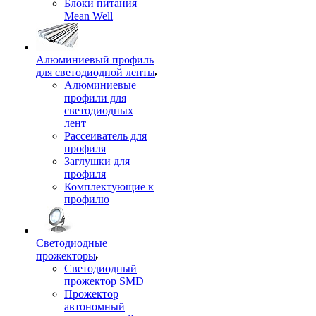
Блоки питания
Mean Well
Алюминиевый профиль
для светодиодной ленты
Алюминиевые
профили для
светодиодных
лент
Рассеиватель для
профиля
Заглушки для
профиля
Комплектующие к
профилю
Светодиодные
прожекторы
Светодиодный
прожектор SMD
Прожектор
автономный