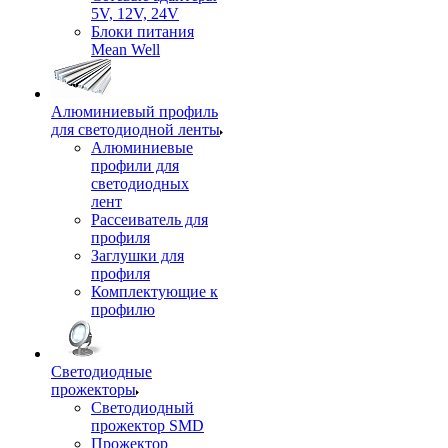
5V, 12V, 24V
Блоки питания
Mean Well
Алюминиевый профиль
для светодиодной ленты
Алюминиевые
профили для
светодиодных
лент
Рассеиватель для
профиля
Заглушки для
профиля
Комплектующие к
профилю
Светодиодные
прожекторы
Светодиодный
прожектор SMD
Прожектор