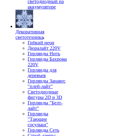
светодиодный на
аккумуляторе
Декоративная
светотехника
Гибкий неон
Дюралайт 220V
Гирлянды Нить
Гирлянды Бахрома
220V
Гирлянды для
деревьев
Гирлянды Занавес
"плей-лайт"
Светодиодные
фигуры 2D и 3D
Гирлянды "Белт-
лайт"
Гирлянды
"Тающие
сосульки"
Гирлянды Сеть
Строб-лампы