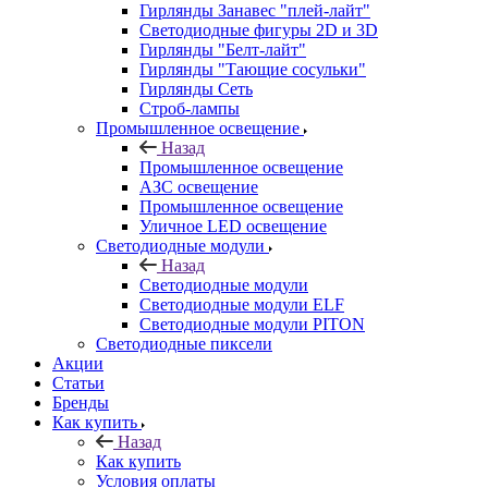
Гирлянды Занавес "плей-лайт"
Светодиодные фигуры 2D и 3D
Гирлянды "Белт-лайт"
Гирлянды "Тающие сосульки"
Гирлянды Сеть
Строб-лампы
Промышленное освещение
Назад
Промышленное освещение
АЗС освещение
Промышленное освещение
Уличное LED освещение
Светодиодные модули
Назад
Светодиодные модули
Светодиодные модули ELF
Светодиодные модули PITON
Светодиодные пиксели
Акции
Статьи
Бренды
Как купить
Назад
Как купить
Условия оплаты