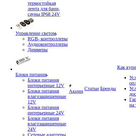
термостойкая
лента для бани,
сауны IP68 24V
Управление светом
RGB- контроллеры
Аудиоконтроллеры
Диммеры
Как куп
Блоки питания
Ус
Блоки питания
оп
интерьерные 12V
Статьи
Бренды
Ус
Блоки питания
Акции
до
влагозащищенные
Га
12V
на 
Блоки питания
интерьерные 24V
Блоки питания
влагозащищенные
24V
Сетевые адаптеры