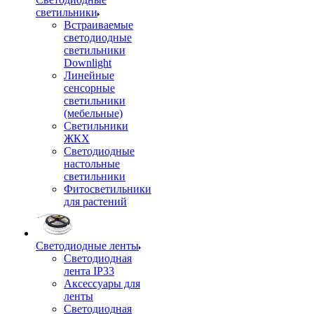
светильники
Встраиваемые
светодиодные
светильники
Downlight
Линейные
сенсорные
светильники
(мебельные)
Светильники
ЖКХ
Светодиодные
настольные
светильники
Фитосветильники
для растений
Светодиодные ленты
Светодиодная
лента IP33
Аксессуары для
ленты
Светодиодная