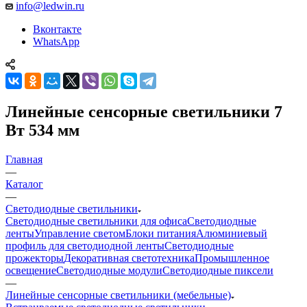
info@ledwin.ru
Вконтакте
WhatsApp
Линейные сенсорные светильники 7
Вт 534 мм
Главная
—
Каталог
—
Светодиодные светильники
Светодиодные светильники для офиса
Светодиодные
ленты
Управление светом
Блоки питания
Алюминиевый
профиль для светодиодной ленты
Светодиодные
прожекторы
Декоративная светотехника
Промышленное
освещение
Светодиодные модули
Светодиодные пиксели
—
Линейные сенсорные светильники (мебельные)