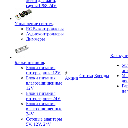
лента для бани,
сауны IP68 24V
Управление светом
RGB- контроллеры
Аудиоконтроллеры
Диммеры
Как куп
Блоки питания
Ус
Блоки питания
оп
интерьерные 12V
Статьи
Бренды
Ус
Блоки питания
Акции
до
влагозащищенные
Га
12V
на 
Блоки питания
интерьерные 24V
Блоки питания
влагозащищенные
24V
Сетевые адаптеры
5V, 12V, 24V