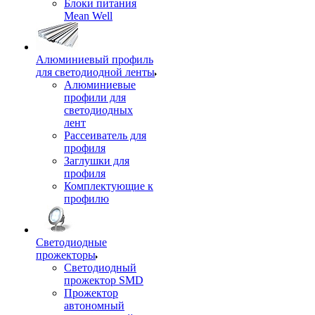
Блоки питания
Mean Well
Алюминиевый профиль
для светодиодной ленты
Алюминиевые
профили для
светодиодных
лент
Рассеиватель для
профиля
Заглушки для
профиля
Комплектующие к
профилю
Светодиодные
прожекторы
Светодиодный
прожектор SMD
Прожектор
автономный