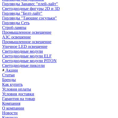
Гирлянды Занавес "плей-лайт"
Светодиодные фигуры 2D и 3D
Гирлянды "Белт-лайт"
Гирлянды "Тающие сосульки"
Гирлянды Сеть
Строб-лампы
Промышленное освещение
АЗС освещение
Промышленное освещение
Уличное LED освещение
Светодиодные модули
Светодиодные модули ELF
Светодиодные модули PITON
Светодиодные пиксели
Акции
Статьи
Бренды
Как купить
Условия оплаты
Условия доставки
Гарантия на товар
Компания
О компании
Новости
Команда