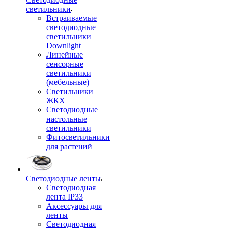
светильники
Встраиваемые
светодиодные
светильники
Downlight
Линейные
сенсорные
светильники
(мебельные)
Светильники
ЖКХ
Светодиодные
настольные
светильники
Фитосветильники
для растений
Светодиодные ленты
Светодиодная
лента IP33
Аксессуары для
ленты
Светодиодная