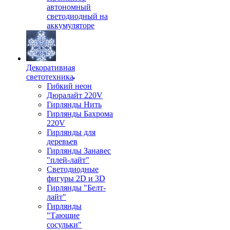
автономный
светодиодный на
аккумуляторе
Декоративная
светотехника
Гибкий неон
Дюралайт 220V
Гирлянды Нить
Гирлянды Бахрома
220V
Гирлянды для
деревьев
Гирлянды Занавес
"плей-лайт"
Светодиодные
фигуры 2D и 3D
Гирлянды "Белт-
лайт"
Гирлянды
"Тающие
сосульки"