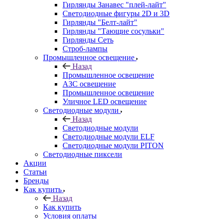
Гирлянды Занавес "плей-лайт"
Светодиодные фигуры 2D и 3D
Гирлянды "Белт-лайт"
Гирлянды "Тающие сосульки"
Гирлянды Сеть
Строб-лампы
Промышленное освещение
Назад
Промышленное освещение
АЗС освещение
Промышленное освещение
Уличное LED освещение
Светодиодные модули
Назад
Светодиодные модули
Светодиодные модули ELF
Светодиодные модули PITON
Светодиодные пиксели
Акции
Статьи
Бренды
Как купить
Назад
Как купить
Условия оплаты