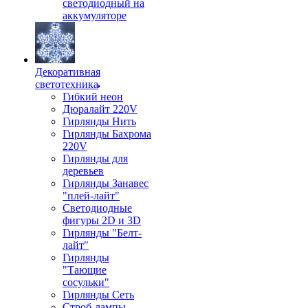
светодиодный на
аккумуляторе
Декоративная
светотехника
Гибкий неон
Дюралайт 220V
Гирлянды Нить
Гирлянды Бахрома
220V
Гирлянды для
деревьев
Гирлянды Занавес
"плей-лайт"
Светодиодные
фигуры 2D и 3D
Гирлянды "Белт-
лайт"
Гирлянды
"Тающие
сосульки"
Гирлянды Сеть
Строб-лампы