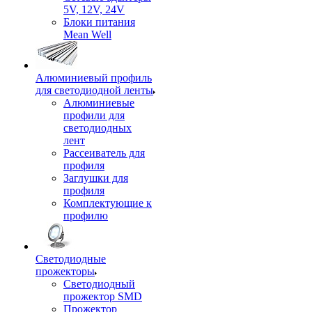
5V, 12V, 24V
Блоки питания
Mean Well
Алюминиевый профиль
для светодиодной ленты
Алюминиевые
профили для
светодиодных
лент
Рассеиватель для
профиля
Заглушки для
профиля
Комплектующие к
профилю
Светодиодные
прожекторы
Светодиодный
прожектор SMD
Прожектор