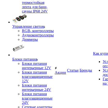
термостойкая
лента для бани,
сауны IP68 24V
Управление светом
RGB- контроллеры
Аудиоконтроллеры
Диммеры
Как куп
Блоки питания
Ус
Блоки питания
оп
интерьерные 12V
Статьи
Бренды
Ус
Блоки питания
Акции
до
влагозащищенные
Га
12V
на 
Блоки питания
интерьерные 24V
Блоки питания
влагозащищенные
24V
Сетевые адаптеры