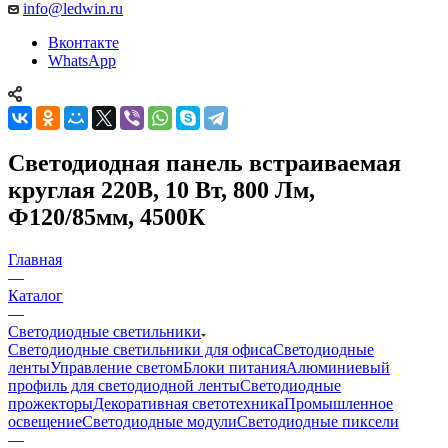
info@ledwin.ru
Вконтакте
WhatsApp
Светодиодная панель встраиваемая
круглая 220В, 10 Вт, 800 Лм,
Ф120/85мм, 4500К
Главная
—
Каталог
—
Светодиодные светильники
Светодиодные светильники для офиса
Светодиодные
ленты
Управление светом
Блоки питания
Алюминиевый
профиль для светодиодной ленты
Светодиодные
прожекторы
Декоративная светотехника
Промышленное
освещение
Светодиодные модули
Светодиодные пиксели
—