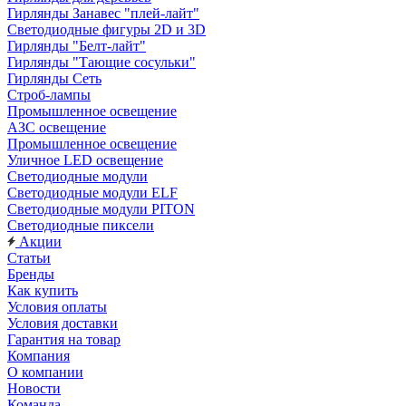
Гирлянды Занавес "плей-лайт"
Светодиодные фигуры 2D и 3D
Гирлянды "Белт-лайт"
Гирлянды "Тающие сосульки"
Гирлянды Сеть
Строб-лампы
Промышленное освещение
АЗС освещение
Промышленное освещение
Уличное LED освещение
Светодиодные модули
Светодиодные модули ELF
Светодиодные модули PITON
Светодиодные пиксели
Акции
Статьи
Бренды
Как купить
Условия оплаты
Условия доставки
Гарантия на товар
Компания
О компании
Новости
Команда