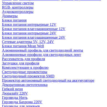
Управление светом
RGB- контроллеры
Аудиоконтроллеры
Диммеры
Блоки питания
Блоки питания интерьерные 12V
Блоки питания влагозащищенные 12V
Блоки питания интерьерные 24V
Блоки питания влагозащищенные 24V
Сетевые адаптеры 5V, 12V, 24V
Блоки питания Mean Well
Алюминиевый профиль для светодиодной ленты
Алюминиевые профили для светодиодных лент
Рассеиватель для профиля
Заглушки для профиля
Комплектующие к профилю
Светодиодные прожекторы
Светодиодный прожектор SMD
Прожектор автономный светодиодный на аккумуляторе
Декоративная светотехника
Гибкий неон
Дюралайт 220V
Гирлянды Нить
Гирлянды Бахрома 220V
Гирлянды для деревьев